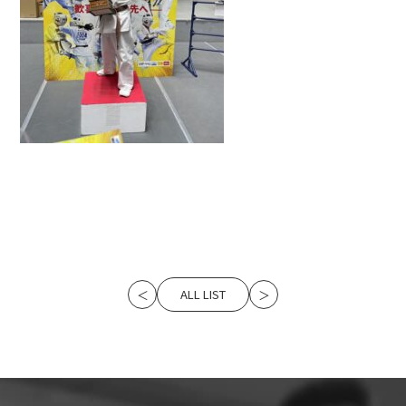
ALL LIST
＜
＞