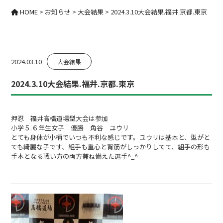
HOME
>
お知らせ
>
大会結果
>
2024.3.10大会結果.福井.京都.東京
2024.03.10
大会結果
2024.3.10大会結果.福井.京都.東京
押忍 福井高橋道場型大会は参加
小学５.６年生女子 優勝 角谷 ユウリ
とても身体が小柄でいつも不利な感じです。ユウリは基本と、型がと
ても綺麗な子です、組手も重心と背筋がしっかりしてて、組手の形も
手本となる戦い方の両方兼ね備えた選手^_^