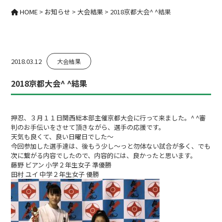
HOME
>
お知らせ
>
大会結果
>
2018京都大会^ ^結果
2018.03.12
大会結果
2018京都大会^ ^結果
押忍、３月１１日関西総本部主催京都大会に行って来ました。^ ^審
判のお手伝いをさせて頂きながら、選手の応援です。
天気も良くて、良い日曜日でした〜
今回参加した選手達は、後もう少し〜っと勿体ない試合が多く、でも
次に繋がる内容でしたので、内容的には、良かったと思います。
藤野 ビアン 小学２年生女子 準優勝
田村 ユイ 中学２年生女子 優勝