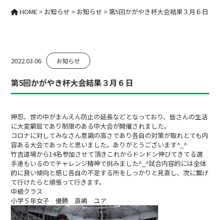
HOME
>
お知らせ
>
お知らせ
>
第5回かがやき杯大会結果３月６日
2022.03.06
お知らせ
第5回かがやき杯大会結果３月６日
押忍、世の中がまんえん防止の延長などとなっており、皆さんの生活
に大変窮屈であり制限のある中大会が開催されました。
コロナに対してみなさん意識の高さであり各自の対策が取れとても内
容ある大会であったと思いました。ありがとうございます^_^
竹吉道場から14名参加させて頂きこれからドンドン伸びてきてる選
手達もいるのでチャレンジ精神で挑みました^_^試合内容的には全体
的に良い傾向と感じ各自の不足する所をしっかりと見直し、次に繋げ
て行けたらと頑張って行きます。
中級クラス
小学５年女子 優勝 直嶋 ユア