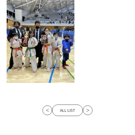
ALL LIST
＜
＞