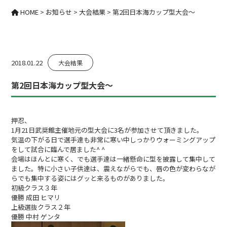
HOME
>
お知らせ
>
大会結果
>
第2回日本海カップ型大会〜
2018.01.22
大会結果
第2回日本海カップ型大会〜
押忍、
1月21日武奨館主催地元の型大会に3名が参加させて頂きました。
気温の下がる日で選手達も非常に寒い中しっかりウォーミングアップ
をして試合に臨んで居ました^ ^
会場はほんとに寒く、でも選手達は一緒懸命に型を披露して集中して
ました。特に小さい子供達は、震えながらでも、唇の色が変わらなが
らでも集中する姿にはグッと来るものがありました。
初級クラス３年
優勝 成田 ヒマリ
上級選抜クラス２年
優勝 中村 ゲンタ