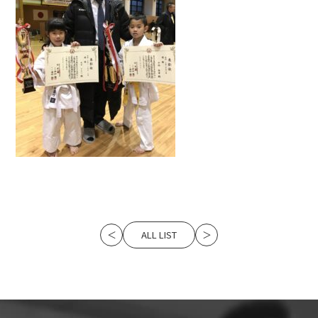
ALL LIST
＜
＞