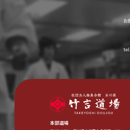
お
tel
本部道場