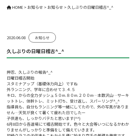
HOME
>
お知らせ
>
お知らせ
>
久しぶりの日曜日稽古^_^
2020.06.08
お知らせ
久しぶりの日曜日稽古^_^
押忍、久しぶりの報告^_^
日曜日稽古開始
スタミナアップ（基礎体力向上）ですね
外ランニング、学年に合わせて３.４.５
キロ、からの全力ダッシュ５０m.８０m.２００m…本数沢山…サーキ
ットトレ、体幹トレ、ミット打ち、受け返し、スパーリング^_^
指導員も、自分もランニング等一緒にしてたので、外の写真がありま
せん…天気が良くて暑くて疲れた日でしたー
子供達も、しっかりバテたと思います(^^)
6月8日から各道場にて稽古開始です。色々と大会等いつになるかわか
りませんがしっかりと準備をして備えていきます。
初級クラスの子供達もこれから礼儀に始まり空手の基礎を徹底です。