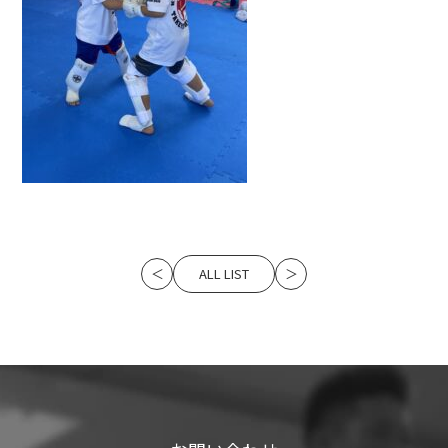
ALL LIST
＜
＞